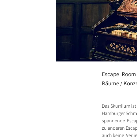
Escape Room /
Räume / Konze
Das Skurrilum is
Hamburger Schmid
spannende  Escap
zu anderen Escap
auch keine  Verl