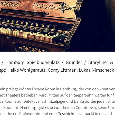
 Hamburg Spielbudenplatz / Gründer / Storyliner & 
pt: Heiko Wohlgemutz, Corny Littman, Lukas Nimscheck
t ein preisgekrönter Escape Room in Hamburg,  der von den kreative
t Theaters betrieben  wird. Mitten auf der Reeperbahn warten fünf 
e Rooms auf Detektive, Schnitzeljäger und Denksportler jeden  Alte
e Rooms in Hamburg  gibt es bei uns keinen Countdown, keine Uhr 
ierer. Unsere Philosophie sind gute Geschichten verpackt in magisch