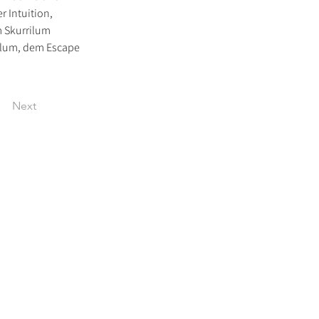
r Intuition, 
Skurrilum 
ilum, dem Escape 
Next