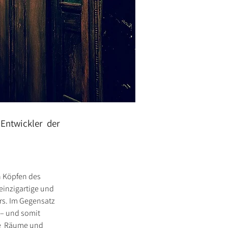
Entwickler der
n Köpfen des 
einzigartige und 
rs. Im Gegensatz 
– und somit 
e  Räume und 