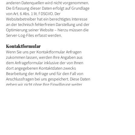
anderen Datenquellen wird nicht vorgenommen.
Die Erfassung dieser Daten erfolgt auf Grundlage
von Art. 6 Abs. 1 lit. f DSGVO. Der
Websitebetreiber hat ein berechtigtes Interesse
an der technisch fehlerfreien Darstellung und der
Optimierung seiner Website – hierzu müssen die
Server-Log-Files erfasst werden.
Kontaktformular
Wenn Sie uns per Kontaktformular Anfragen
zukommen lassen, werden Ihre Angaben aus
dem Anfrageformular inklusive der von Ihnen
dort angegebenen Kontaktdaten zwecks
Bearbeitung der Anfrage und für den Fall von
Anschlussfragen bei uns gespeichert. Diese Daten
geben wir nicht ohne Ihre Einwilligung weiter.
Die Verarbeitung der in das Kontaktformular
eingegebenen Daten erfolgt somit ausschließlich
auf Grundlage Ihrer Einwilligung (Art. 6 Abs. 1 lit. a
DSGVO). Sie können diese Einwilligung jederzeit
widerrufen. Dazu reicht eine formlose Mitteilung
per E-Mail an uns. Die Rechtmäßigkeit der bis
zum Widerruf erfolgten
Datenverarbeitungsvorgänge bleibt vom
Widerruf unberührt.