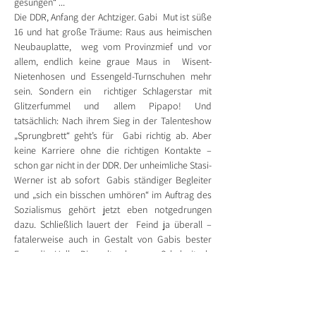
gesungen“ ...

Die DDR, Anfang der Achtziger. Gabi  Mut ist süße 
16 und hat große Träume: Raus aus heimischen 
Neubauplatte,  weg vom Provinzmief und vor 
allem, endlich keine graue Maus in  Wisent-
Nietenhosen und Essengeld-Turnschuhen mehr 
sein. Sondern ein  richtiger Schlagerstar mit 
Glitzerfummel und allem Pipapo! Und  
tatsächlich: Nach ihrem Sieg in der Talenteshow 
„Sprungbrett“ geht’s für  Gabi richtig ab. Aber 
keine Karriere ohne die richtigen Kontakte –  
schon gar nicht in der DDR. Der unheimliche Stasi-
Werner ist ab sofort  Gabis ständiger Begleiter 
und „sich ein bisschen umhören“ im Auftrag des  
Sozialismus gehört jetzt eben notgedrungen 
dazu. Schließlich lauert der  Feind ja überall – 
fatalerweise auch in Gestalt von Gabis bester  
Freundin Hella. Die galt schon zur Schulzeit als 
Landesverräterin und  engagiert sich mittlerweile 
offen für die Bürgerbewegung Neues Forum.  
Und dann kommt – mitten im lang ersehnten 
Auftritt bei „Ein Kessel  Buntes“ – die Wende und 